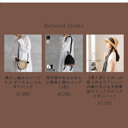
Related Items
透かし編みのシーグ
清涼感のあるなめら
【新入荷】リボンが
ラス サークルショル
か素材と柳のバッグ
取り外せてアレンジ
ダーバッグ
（2色）
の幅が広がる天然素
材ラフィアのロング
¥7,480
¥5,280
リボンハット
¥7,700