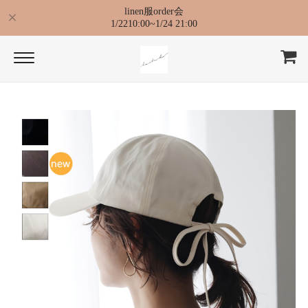
linen服order会
1/2210:00~1/24 21:00