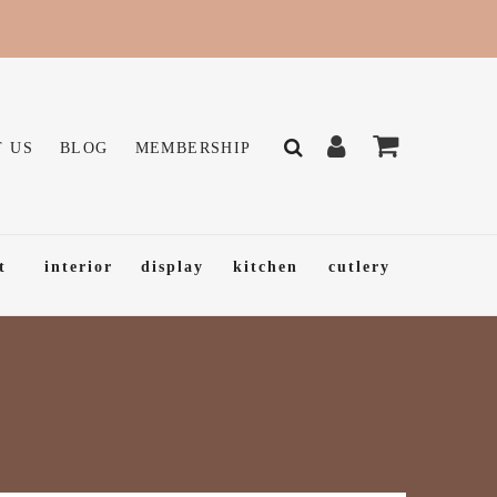
 US
BLOG
MEMBERSHIP
t
interior
display
kitchen
cutlery