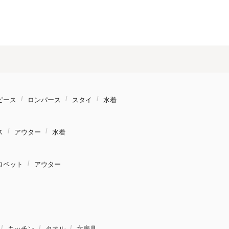
ピース
ロンパース
スタイ
水着
ス
アウター
水着
ロペット
アウター
キッチン
タオル
文房具