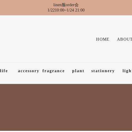
linen服order会
1/2210:00~1/24 21:00
HOME
ABOUT
life
accessory
fragrance
plant
stationery
ligh