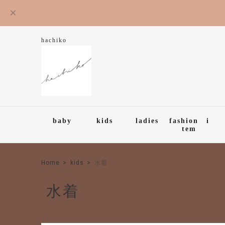
hachiko
baby
kids
ladies
fashion i
tem
Home
kids
水着
水着