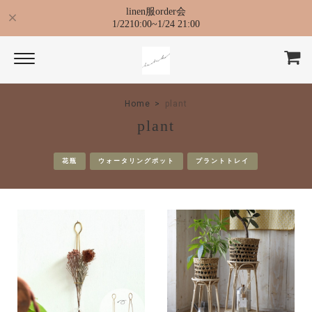
linen服order会
1/2210:00~1/24 21:00
Home
plant
plant
花瓶
ウォータリングポット
プラントトレイ