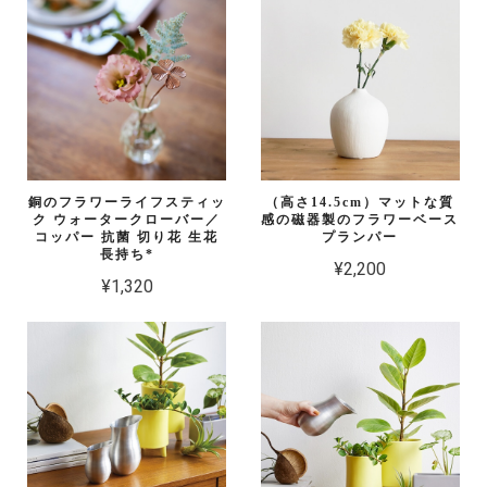
銅のフラワーライフスティッ
（高さ14.5cm）マットな質
ク ウォータークローバー／
感の磁器製のフラワーベース
コッパー 抗菌 切り花 生花
プランパー
長持ち*
¥2,200
¥1,320