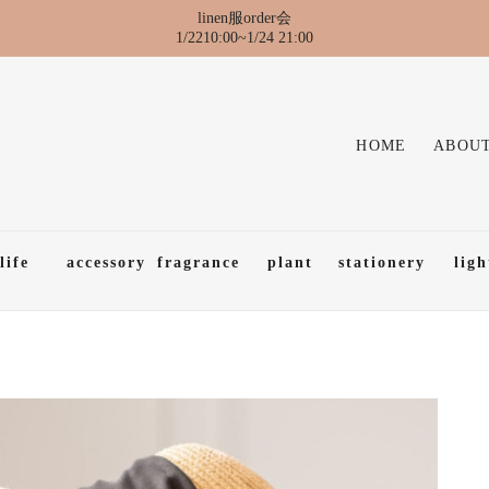
linen服order会
1/2210:00~1/24 21:00
HOME
ABOUT
life
accessory
fragrance
plant
stationery
ligh