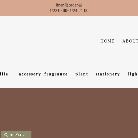
linen服order会
1/2210:00~1/24 21:00
HOME
ABOUT
life
accessory
fragrance
plant
stationery
ligh
エプロン