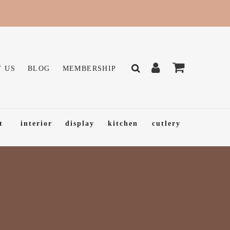
 US
BLOG
MEMBERSHIP
t
interior
display
kitchen
cutlery