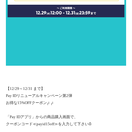
【12/29～12/31 まで】
Pay IDリニューアルキャンペーン第2弾
お得な15%OFFクーポン⡴ ⡴
「Pay IDアプリ」からの商品購入画面で、
クーポンコード≪payid15off≫を入力して下さい𖣳