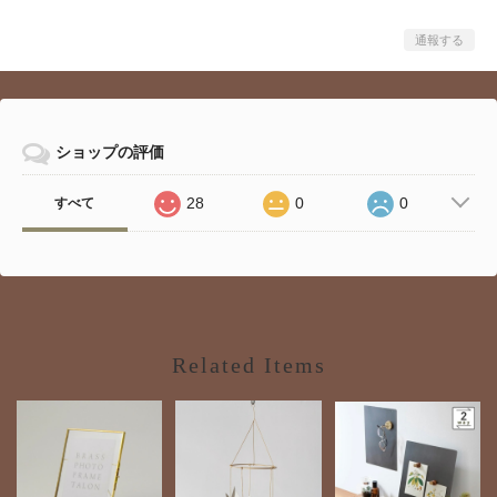
通報する
ショップの評価
28
0
0
すべて
Related Items