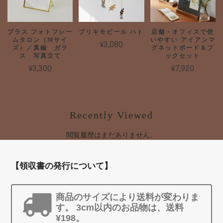
店舗・オフィスで使
ブラス フォトフレー
ブリキモビール ハト
いやすい アイアンマ
ムタロン（Mサイ
¥3,080
グネットボード＆フ
ズ）／真鍮 ガラ
ックセット
ス 写真立て
¥7,920
¥3,300
Recently Viewed
閲覧履歴はまだありません。
【領収書の発行について】
商品のサイズにより送料が変わりま
す。 3cm以内のお品物は、送料
¥198。