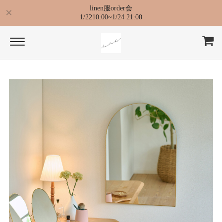
linen服order会
1/2210:00~1/24 21:00