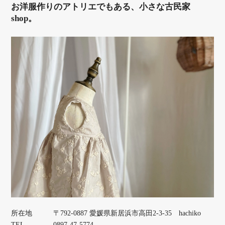
お洋服作りのアトリエでもある、小さな古民家
shop。
所在地
〒792-0887 愛媛県新居浜市高田2-3-35 hachiko
TEL
0897-47-5774