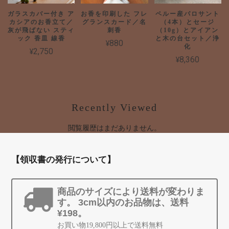
ガラスカバー付き ア
お香を印刷した フレ
ペルー産パロサント
カシアのお香立て／
グランスカード／名
（4本）とセージ
灰が飛ばない スティ
刺香
（10g）とアイアン
ック 香皿 線香
と木の台セット／浄
¥880
化
¥2,750
¥8,360
Recently Viewed
閲覧履歴はまだありません。
【領収書の発行について】
商品のサイズにより送料が変わりま
す。 3cm以内のお品物は、送料
¥198。
お買い物19,800円以上で送料無料