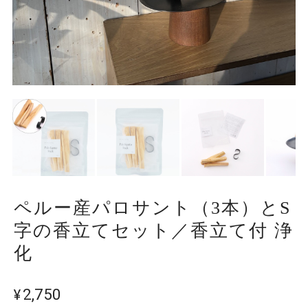
ペルー産パロサント（3本）とS
字の香立てセット／香立て付 浄
化
¥2,750