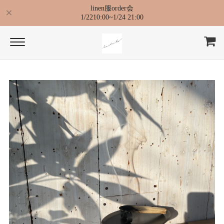
linen服order会
1/2210:00~1/24 21:00